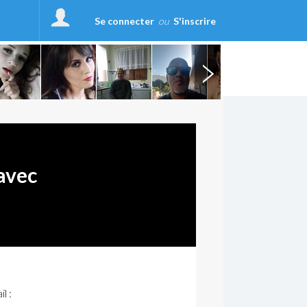
Se connecter
ou
S'inscrire
avec
l :