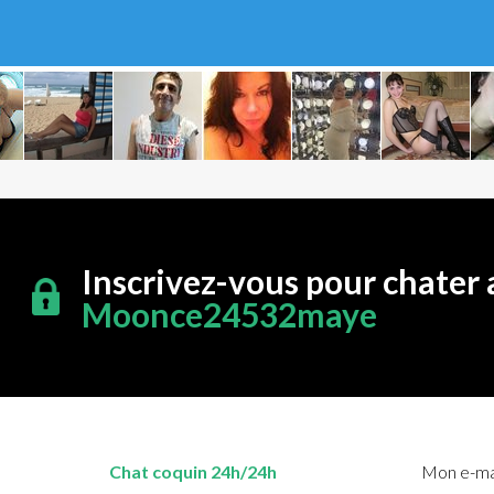
Inscrivez-vous pour chater 
Moonce24532maye
Chat coquin 24h/24h
Mon e-mai