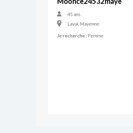
Moonce24532maye
45 ans
Laval, Mayenne
Je recherche :
Femme