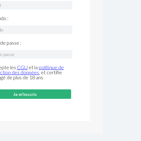
do :
de passe :
epte les
CGU
et la
politique de
ction des données
, et certifie
âgé de plus de 18 ans