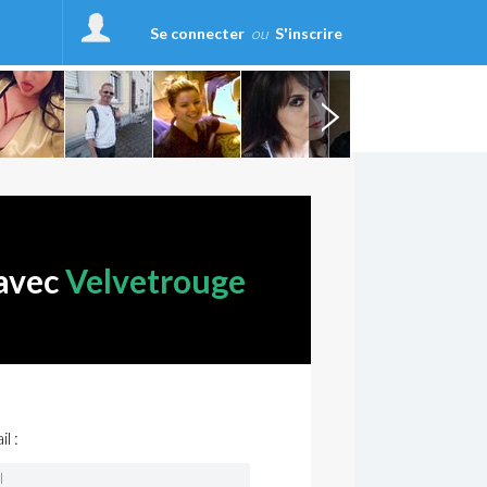
Se connecter
ou
S'inscrire
 avec
Velvetrouge
l :