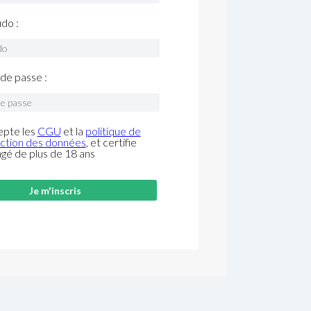
do :
de passe :
epte les
CGU
et la
politique de
ction des données
, et certifie
âgé de plus de 18 ans