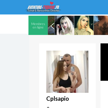
Membres
en ligne
Cplsapio