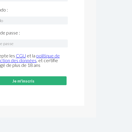
do :
de passe :
epte les
CGU
et la
politique de
ction des données
, et certifie
âgé de plus de 18 ans