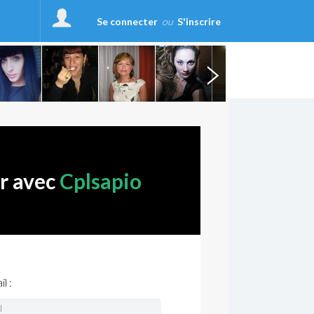
Se connecter
ou
S'inscrire
er avec
Cplsapio
l :