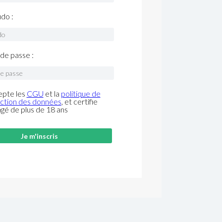
do :
de passe :
epte les
CGU
et la
politique de
ction des données
, et certifie
âgé de plus de 18 ans