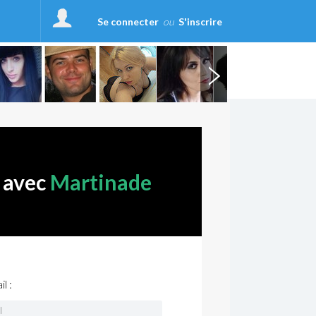
Se connecter
ou
S'inscrire
r avec
Martinade
l :