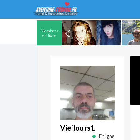
Membres
en ligne
Vieilours1
En ligne