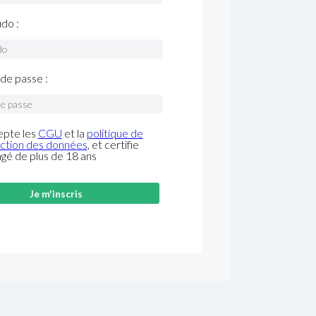
do :
de passe :
epte les
CGU
et la
politique de
ction des données
, et certifie
âgé de plus de 18 ans