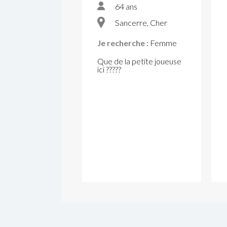
64 ans
Sancerre, Cher
Je recherche :
Femme
Que de la petite joueuse
ici ?????