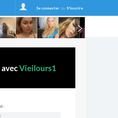
Se connecter
ou
S'inscrire
r avec
Vieilours1
l :