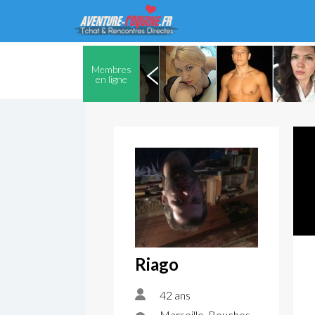
Membres
en ligne
Riago
42 ans
Marseille, Bouches-