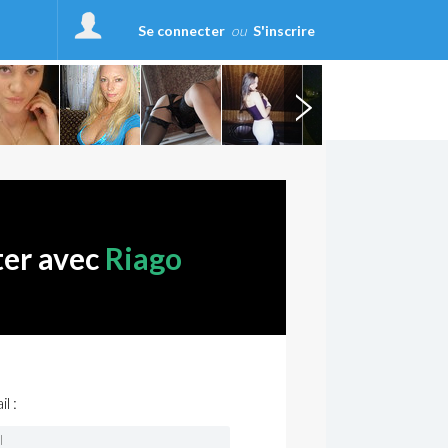
Se connecter
ou
S'inscrire
ter avec
Riago
l :