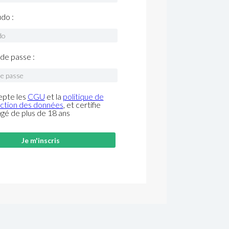
do :
de passe :
epte les
CGU
et la
politique de
ction des données
, et certifie
âgé de plus de 18 ans