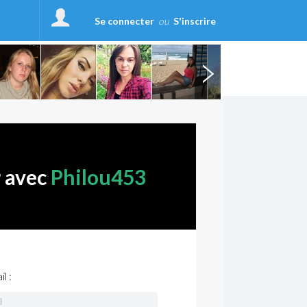
Se connecter
ou
S'inscrire
r avec
Philou453
l :