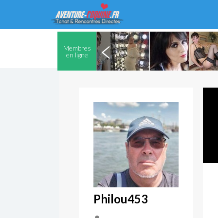
Membres
en ligne
Philou453