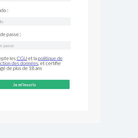
do :
de passe :
epte les
CGU
et la
politique de
ction des données
, et certifie
âgé de plus de 18 ans