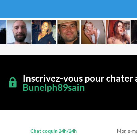
Inscrivez-vous pour chater 
Bunelph89sain
Chat coquin 24h/24h
Mon e-mai