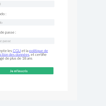
do :
de passe :
epte les
CGU
et la
politique de
ction des données
, et certifie
âgé de plus de 18 ans