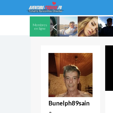
Membres
en ligne
Bunelph89sain