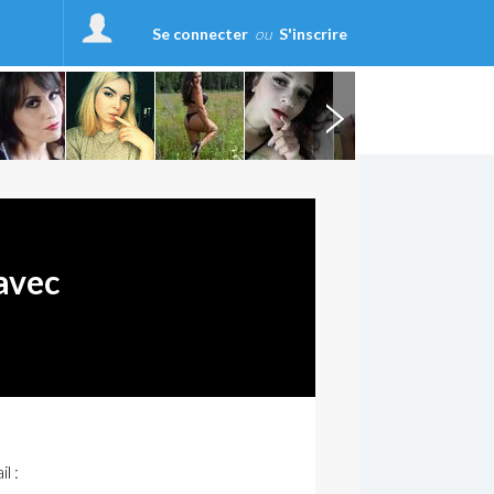
Se connecter
ou
S'inscrire
avec
l :